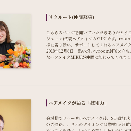
リクルート(仲間募集)
こちらのページを開いていただきありがとうござい
ジューン)代表ヘアメイクのYUKIです。roo
様に寄り添い、サポートしてくれるヘアメイ
2018年12月6日 熱い想いでroomN°6を立ち
なヘアメイクMIKUが仲間に加わってくれま
ヘアメイクが語る「技術力」
会場様でリハーサルヘアメイク後、SOS混じ
のご連絡。。リハのタイミングは挙式1ヶ月前
ないことも多く、いつも心苦しい思いがしま