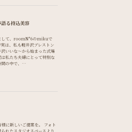
が語る持込美容
て、roomN°6のmikuで
♡実は、私も軽井沢ブレストン
井沢いいな〜から始まった式場
沢は私たち夫婦にとって特別な
時間の中で、…
様に新しいご提案を。 フォト
限られたスタジオスペースより