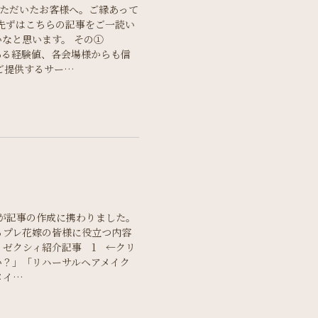
しいただいたお客様へ。ご縁あって
先ずはこちらの記事をご一読い
なと思います。 その①
である経験値、各会場様からも信
のご提供するサー…
Iが記事の作成に携わりました。
るプレ花嫁の皆様に役立つ内容
ゼクシィ紹介記事 1 ←クリ
い？」「リハーサルヘアメイク
メイ…