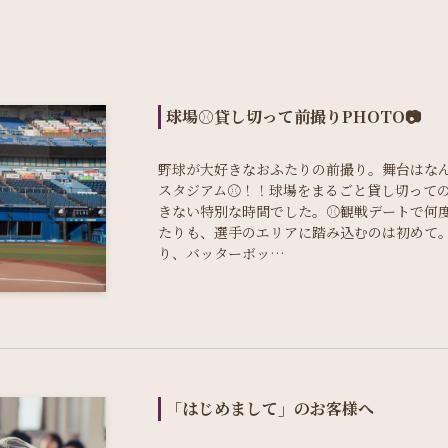
球場⚾️貸し切って前撮りPHOTO📷
野球が大好きなおふたりの前撮り。舞台はなん
スタジアム⚾️！！球場をまるごと貸し切って
きない特別な時間でした。⚾️観戦デートで何
たりも、選手のエリアに踏み込むのは初めて。
り、バッターボッ…
「はじめまして」のお客様へ