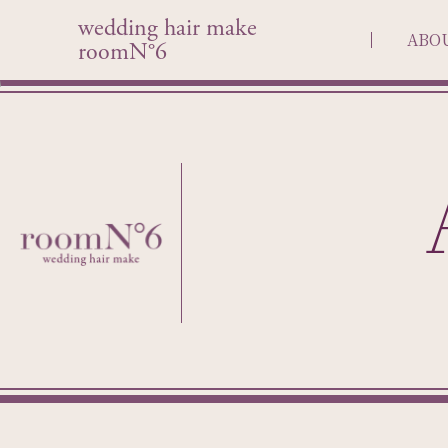
wedding hair make
ABO
roomN°6