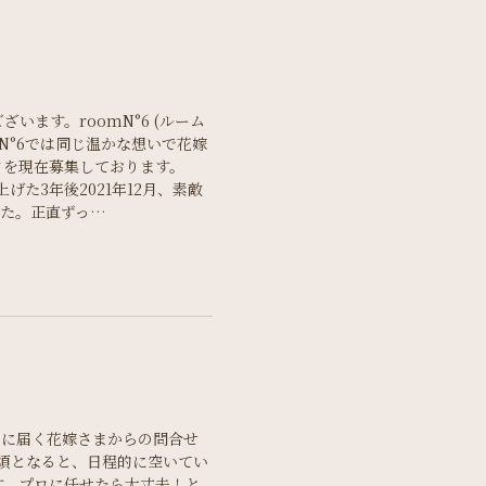
ます。roomN°6 (ルーム
mN°6では同じ温かな想いで花嫁
クを現在募集しております。
上げた3年後2021年12月、素敵
した。正直ずっ…
りに届く花嫁さまからの問合せ
頃となると、日程的に空いてい
す。プロに任せたら大丈夫！と