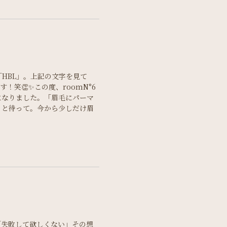
HBL」。上記の文字を見て
笑👏✨この度、roomN°6
になりました。「眉毛にパーマ
っと待って。今から少しだけ眉
「失敗して欲しくない」その想